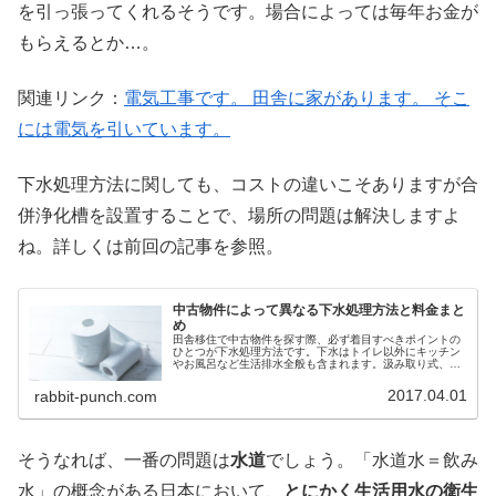
を引っ張ってくれるそうです。場合によっては毎年お金が
もらえるとか…。
関連リンク：
電気工事です。 田舎に家があります。 そこ
には電気を引いています。
下水処理方法に関しても、コストの違いこそありますが合
併浄化槽を設置することで、場所の問題は解決しますよ
ね。詳しくは前回の記事を参照。
中古物件によって異なる下水処理方法と料金まと
め
田舎移住で中古物件を探す際、必ず着目すべきポイントの
ひとつが下水処理方法です。下水はトイレ以外にキッチン
やお風呂など生活排水全般も含まれます。汲み取り式、単
独浄化槽、合併浄化槽、公共下水道の違いを説明し比較し
ました。
2017.04.01
rabbit-punch.com
そうなれば、一番の問題は
水道
でしょう。「水道水＝飲み
水」の概念がある日本において、
とにかく生活用水の衛生