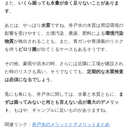
また、
いくら掘っても水量が全く足りないことがありま
す
。
あとは、やっぱり
水質
ですね。井戸水の水質は周辺環境の
影響を受けやすく、土壌汚染、農薬、肥料による
環境汚染
物質
が検出されることも。また、胃ガンや胃潰瘍のリスク
を伴う
ピロリ菌
が出てくるケースもあるそうです。
その他、豪雨や洪水の時、さらには近隣に工場が建設され
た時のリスクも高い。そうでなくても、
定期的な水質検査
は必須になるでしょう
。
兎にも角にも、井戸水に関しては、水量と水質ともに、
ま
ずは掘ってみないと何とも言えない点が最大のデメリッ
ト
。もはや、ギャンブルに近いものがありますね。
関連リンク：
井戸水のメリットとデメリットまとめ