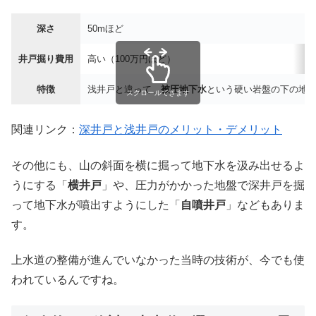
深さ
50mほど
井戸掘り費用
高い（100万円ほど）
特徴
浅井戸と違って、
被圧地下水
という硬い岩盤の下の地
スクロールできます
関連リンク：
深井戸と浅井戸のメリット・デメリット
その他にも、山の斜面を横に掘って地下水を汲み出せるよ
うにする「
横井戸
」や、圧力がかかった地盤で深井戸を掘
って地下水が噴出すようにした「
自噴井戸
」などもありま
す。
上水道の整備が進んでいなかった当時の技術が、今でも使
われているんですね。