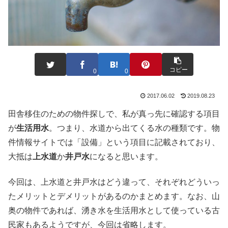
コピー
0
0
2017.06.02
2019.08.23
田舎移住のための物件探しで、私が真っ先に確認する項目
が
生活用水
。つまり、水道から出てくる水の種類です。物
件情報サイトでは「設備」という項目に記載されており、
大抵は
上水道
か
井戸水
になると思います。
今回は、上水道と井戸水はどう違って、それぞれどういっ
たメリットとデメリットがあるのかまとめます。なお、山
奥の物件であれば、湧き水を生活用水として使っている古
民家もあるようですが、今回は省略します。