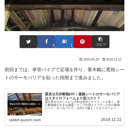
コピー
0
1
2019.03.29
2019.12.12
前回までは、単管パイプで足場を作り、垂木幅に遮熱シー
トのサーモバリアを貼った段階まで進みました。
梁見せ天井断熱DIY！遮熱シートのサーモバリア
はスタイロフォームより低コスト？
梁を見せるオシャレな天井は意外とデメリットが多く、特
に断熱材が大きな課題！そこで今回ライフテック社の遮熱
シート「サーモバリア」をDIYで施工！スタイロフォーム
よりも安上がりな遮熱シートを梁見せ天井に貼っていく方
法と手順をご紹介します！
2018.11.22
rabbit-punch.com