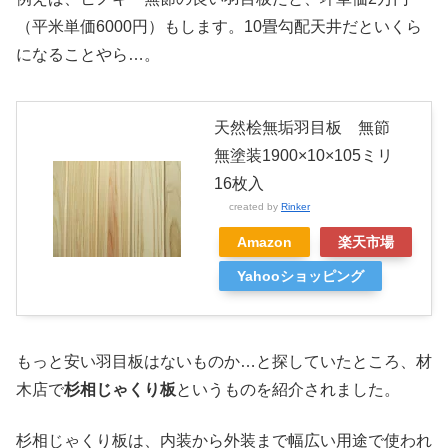
（平米単価6000円）もします。10畳勾配天井だといくら
になることやら…。
天然桧無垢羽目板 無節
無塗装1900×10×105ミリ
16枚入
created by
Rinker
Amazon
楽天市場
Yahooショッピング
もっと安い羽目板はないものか…と探していたところ、材
木店で
杉相じゃくり板
というものを紹介されました。
杉相じゃくり板は、内装から外装まで幅広い用途で使われ