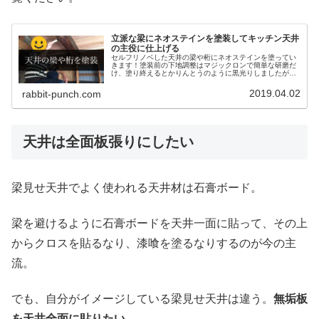
立派な梁にネオステインを塗装してキッチン天井
の主役に仕上げる
セルフリノベした天井の梁や桁にネオステインを塗ってい
きます！塗装前の下地調整はマジックロンで簡単な研磨だ
け、塗り終えるとかりんとうのように黒光りしましたが乾
くとツヤも落ち着き良い感じ！塗装で洗練された梁見せ天
井に仕上がりました！
2019.04.02
rabbit-punch.com
天井は全面板張りにしたい
梁見せ天井でよく使われる天井材は石膏ボード。
梁を避けるように石膏ボードを天井一面に貼って、その上
からクロスを貼るなり、漆喰を塗るなりするのが今の主
流。
でも、自分がイメージしている梁見せ天井は違う。
無垢板
を天井全面に貼りたい
。