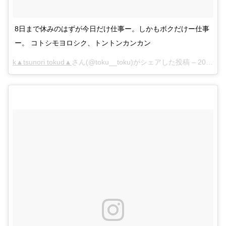
8日まで休みのはずが今日だけ仕事ー。しかもボクだけー仕事
ー。 コトシモヨロシク、トントンカンカン
k▲tsunori tokud▲
さん(@toku__toku)がシェアした投稿 –
2018年 1月月5日午前1時35分PST