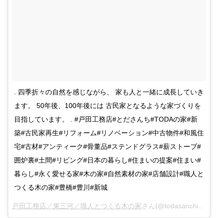
. 四季折々の自然を感じながら、 家も人と一緒に成長していき
ます。 50年後、100年後には 古民家となるような家づくりを
目指しています。 . #戸田工務店#とださんち#TODAの家#新
築#古民家再生#リフォーム#リノベーション#中古物件#和風住
宅#古材#アンティーク#骨董品#ステンドグラス#薪ストーブ#
囲炉裏#土間#リビング#日本の暮らし#住まいの提案#住まい#
暮らし#永く愛せる家#木の家#自然素材の家#店舗設計#職人と
つくる木の家#豊橋#豊川#新城
戸田工務店／東三河／職人とつくる木の家
さん(@todasanchi)がシェアした投稿 –