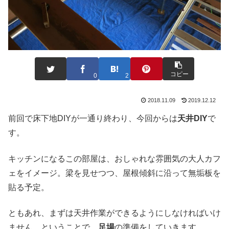
コピー
0
2
2018.11.09
2019.12.12
前回で床下地DIYが一通り終わり、今回からは
天井DIY
で
す。
キッチンになるこの部屋は、おしゃれな雰囲気の大人カフ
ェをイメージ。梁を見せつつ、屋根傾斜に沿って無垢板を
貼る予定。
ともあれ、まずは天井作業ができるようにしなければいけ
ません。ということで、
足場
の準備をしていきます。