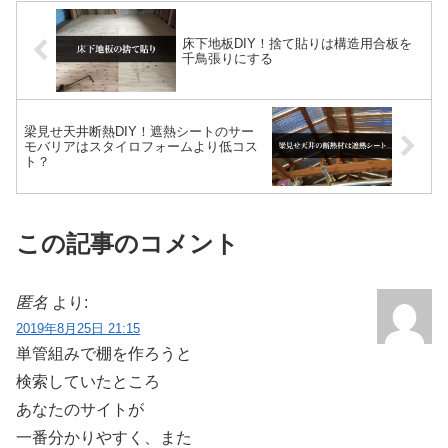
床下地板DIY！捨て貼りは構造用合板を
千鳥張りにする
梁見せ天井断熱DIY！遮熱シートのサー
モバリアはスタイロフォームより低コス
ト？
この記事のコメント
匿名
より:
2019年8月25日 21:15
単管組みで棚を作ろうと
検索していたところ
あなたのサイトが
一番分かりやすく、また