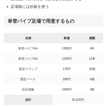
足場板には杉板を使う
単管パイプ足場で用意するもの
名称
単価
個数
単管パイプ4m
1380円
4本
単管パイプ3m
1250円
13本
直交クランプ
178円
26個
固定ベース
298円
6個
杉足場板
2480円
3枚
合計
35,626円