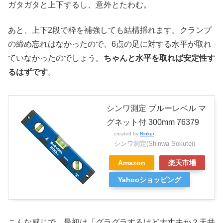
ガタガタと上下するし、意外とたわむ。
あと、上下2段で枠を補強しても結構揺れます。クランプ
の締め忘れはなかったので、6点の足に対する水平が取れ
ていなかったのでしょう。
ちゃんと水平を取れば安定性す
るはずです
。
シンワ測定 ブルーレベル マ
グネット付 300mm 76379
created by
Rinker
シンワ測定(Shinwa Sokutei)
Amazon
楽天市場
Yahooショッピング
こんな感じで、最初は「グラグラするけど大丈夫か？天井