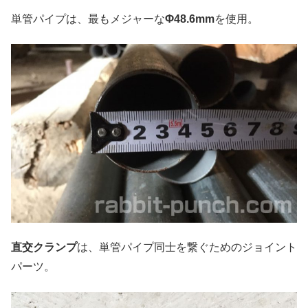
単管パイプは、最もメジャーな
Φ48.6mm
を使用。
直交クランプ
は、単管パイプ同士を繋ぐためのジョイント
パーツ。