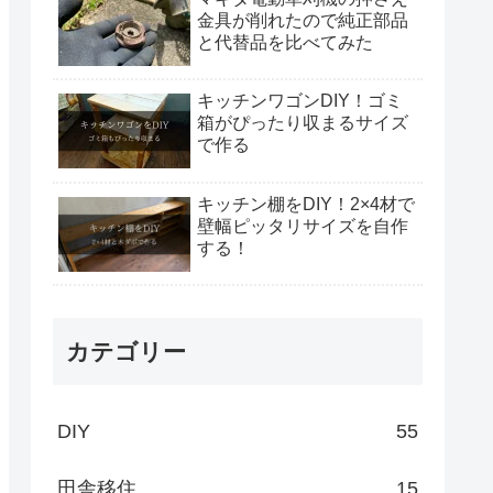
金具が削れたので純正部品
と代替品を比べてみた
キッチンワゴンDIY！ゴミ
箱がぴったり収まるサイズ
で作る
キッチン棚をDIY！2×4材で
壁幅ピッタリサイズを自作
する！
カテゴリー
DIY
55
田舎移住
15