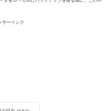
信データをローカルにバックアップを取る為に、このや
ンサーリンク
事の目次