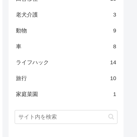
老犬介護
3
動物
9
車
8
ライフハック
14
旅行
10
家庭菜園
1